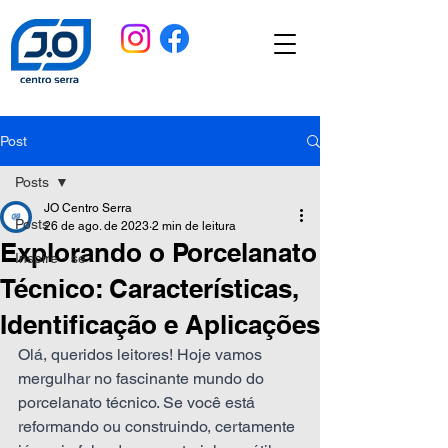
Post
Posts
JO Centro Serra
Posts
26 de ago. de 2023
2 min de leitura
Explorando o Porcelanato
Inspire - se
Técnico: Características,
Identificação e Aplicações
Olá, queridos leitores! Hoje vamos 
mergulhar no fascinante mundo do 
porcelanato técnico. Se você está 
reformando ou construindo, certamente 