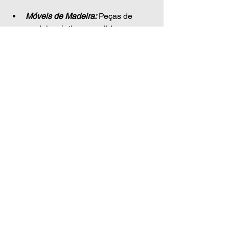
Móveis de Madeira:
 Peças de 
madeira rústica ou polida 
adicionam um toque natural e 
caloroso.
Manter sua casa aquecida e 
estilosa é uma questão de 
fazer as escolhas certas. 
Produtos que aliam 
funcionalidade e design, como 
torneiras elétricas, chuveiros 
modernos, lareiras ecológicas 
e pisos laminados, são 
investimentos que 
transformam o ambiente. 
Combinando esses itens com 