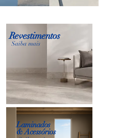
Revestimentos
Saiba mais
Laminados
&
Acessórios