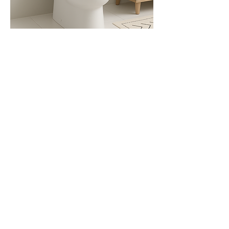
Tintas
Saiba mais
Ferramentas
& Acessórios
Saiba mais