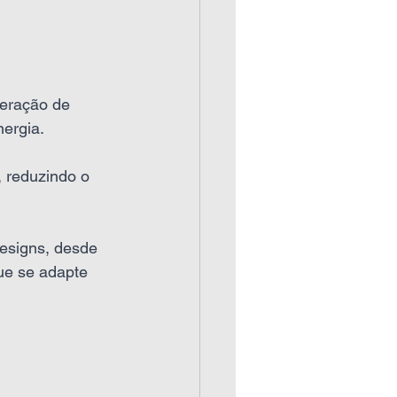
geração de 
ergia.
, reduzindo o 
esigns, desde 
ue se adapte 