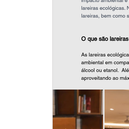
impacto ambiental e
lareiras ecológicas. 
lareiras, bem como s
O que são lareiras
As lareiras ecológic
ambiental em compar
álcool ou etanol.  Al
aproveitando ao máx