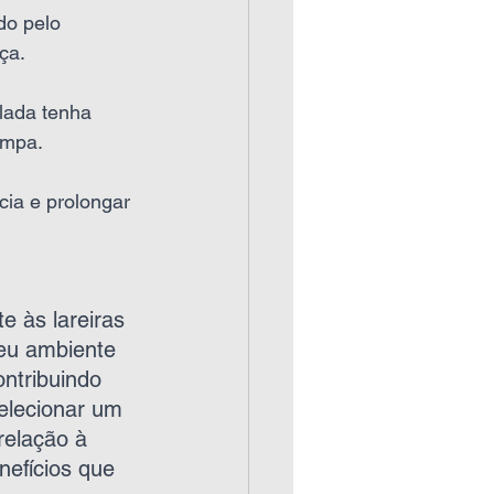
do pelo 
ça.
alada tenha 
impa.
cia e prolongar 
e às lareiras 
seu ambiente 
ntribuindo 
elecionar um 
relação à 
nefícios que 