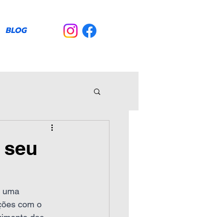
BLOG
 seu
e uma 
ções com o 