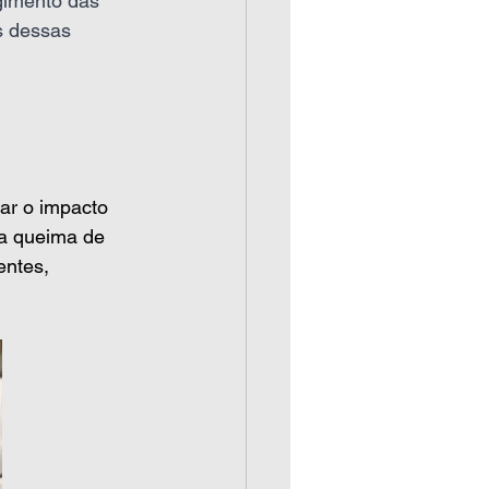
gimento das 
s dessas 
ar o impacto 
 a queima de 
entes, 